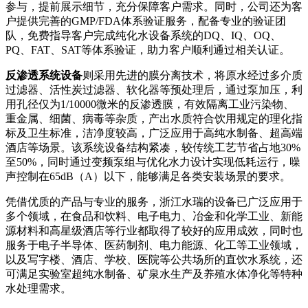
参与，提前展示细节，充分保障客户需求。同时，公司还为客
户提供完善的GMP/FDA体系验证服务，配备专业的验证团
队，免费指导客户完成纯化水设备系统的DQ、IQ、OQ、
PQ、FAT、SAT等体系验证，助力客户顺利通过相关认证。
反渗透系统设备
则采用先进的膜分离技术，将原水经过多介质
过滤器、活性炭过滤器、软化器等预处理后，通过泵加压，利
用孔径仅为1/10000微米的反渗透膜，有效隔离工业污染物、
重金属、细菌、病毒等杂质，产出水质符合饮用规定的理化指
标及卫生标准，洁净度较高，广泛应用于高纯水制备、超高端
酒店等场景。该系统设备结构紧凑，较传统工艺节省占地30%
至50%，同时通过变频泵组与优化水力设计实现低耗运行，噪
声控制在65dB（A）以下，能够满足各类安装场景的要求。
凭借优质的产品与专业的服务，浙江水瑞的设备已广泛应用于
多个领域，在食品和饮料、电子电力、冶金和化学工业、新能
源材料和高星级酒店等行业都取得了较好的应用成效，同时也
服务于电子半导体、医药制剂、电力能源、化工等工业领域，
以及写字楼、酒店、学校、医院等公共场所的直饮水系统，还
可满足实验室超纯水制备、矿泉水生产及养殖水体净化等特种
水处理需求。