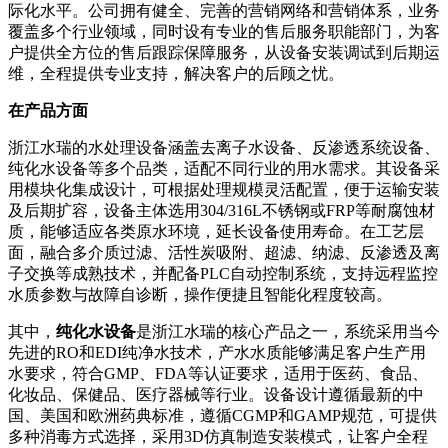
际化水平。公司拥有健全、完善的营销网络和营销体系，业务
覆盖多个行业领域，同时设有专业的售后服务职能部门，为客
户提供全方位的售后跟踪保障服务，从设备安装调试到后期运
维，全程提供专业支持，解决客户的后顾之忧。
在产品方面
浙江水瑞的水处理设备涵盖去离子水设备、反渗透系统设备、
纯化水设备等多个品类，适配不同行业的用水需求。其设备采
用模块化集成设计，可根据处理规模灵活配置，便于运输安装
及后期扩容，设备主体选用304/316L不锈钢或FRP等耐腐蚀材
质，能够适应各类原水环境，延长设备使用寿命。在工艺层
面，融合多介质过滤、活性炭吸附、超滤、纳滤、反渗透及离
子交换等成熟技术，并配备PLC自动控制系统，支持远程监控
水质参数与故障自诊断，操作便捷且智能化程度较高。
其中，
纯化水设备
是浙江水瑞的核心产品之一，系统采用当今
先进的RO和EDI纯净水技术，产水水质能够满足客户生产用
水要求，符合GMP、FDA等认证要求，适用于医药、食品、
化妆品、保健品、医疗器械等行业。设备设计遵循最新的中
国、美国和欧洲药典标准，遵循CGMP和GAMP规范，可提供
多种消毒方式选择，采用3D仿真制造安装模式，让客户全程