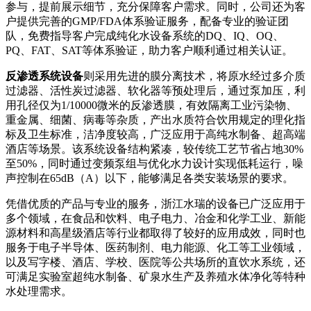
参与，提前展示细节，充分保障客户需求。同时，公司还为客
户提供完善的GMP/FDA体系验证服务，配备专业的验证团
队，免费指导客户完成纯化水设备系统的DQ、IQ、OQ、
PQ、FAT、SAT等体系验证，助力客户顺利通过相关认证。
反渗透系统设备
则采用先进的膜分离技术，将原水经过多介质
过滤器、活性炭过滤器、软化器等预处理后，通过泵加压，利
用孔径仅为1/10000微米的反渗透膜，有效隔离工业污染物、
重金属、细菌、病毒等杂质，产出水质符合饮用规定的理化指
标及卫生标准，洁净度较高，广泛应用于高纯水制备、超高端
酒店等场景。该系统设备结构紧凑，较传统工艺节省占地30%
至50%，同时通过变频泵组与优化水力设计实现低耗运行，噪
声控制在65dB（A）以下，能够满足各类安装场景的要求。
凭借优质的产品与专业的服务，浙江水瑞的设备已广泛应用于
多个领域，在食品和饮料、电子电力、冶金和化学工业、新能
源材料和高星级酒店等行业都取得了较好的应用成效，同时也
服务于电子半导体、医药制剂、电力能源、化工等工业领域，
以及写字楼、酒店、学校、医院等公共场所的直饮水系统，还
可满足实验室超纯水制备、矿泉水生产及养殖水体净化等特种
水处理需求。