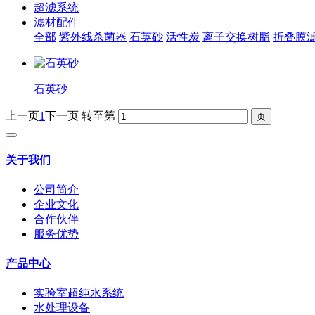
超滤系统
滤材配件
全部
紫外线杀菌器
石英砂
活性炭
离子交换树脂
折叠膜
石英砂
上一页
1
下一页
转至第
关于我们
公司简介
企业文化
合作伙伴
服务优势
产品中心
实验室超纯水系统
水处理设备