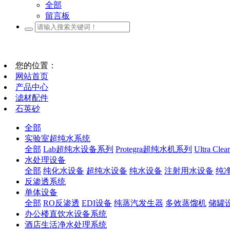
全部
留言板
您的位置：
网站首页
产品中心
滤材配件
石英砂
全部
实验室超纯水系统
全部
Lab超纯水设备系列
Protegra超纯水机系列
Ultra C
水处理设备
全部
纯化水设备
超纯水设备
纯水设备
注射用水设备
纯
反渗透系统
单体设备
全部
RO反渗透
EDI设备
纯蒸汽发生器
多效蒸馏机
储罐
办公楼直饮水设备系统
酒店生活净水处理系统