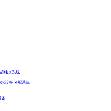
lear超纯水系统
净水设备
分配系统
设备