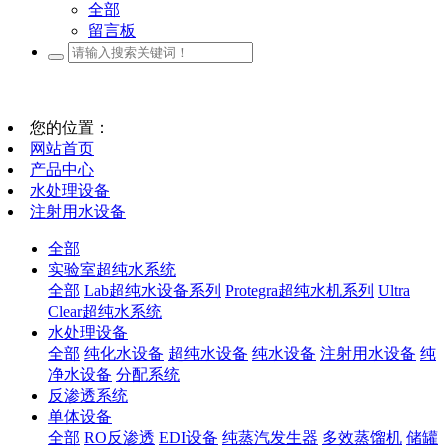
全部
留言板
您的位置：
网站首页
产品中心
水处理设备
注射用水设备
全部
实验室超纯水系统
全部
Lab超纯水设备系列
Protegra超纯水机系列
Ultra
Clear超纯水系统
水处理设备
全部
纯化水设备
超纯水设备
纯水设备
注射用水设备
纯
净水设备
分配系统
反渗透系统
单体设备
全部
RO反渗透
EDI设备
纯蒸汽发生器
多效蒸馏机
储罐