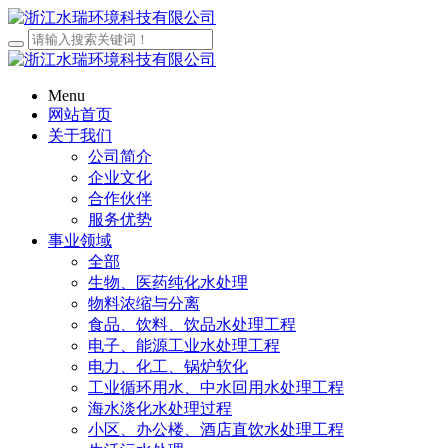
Menu
网站首页
关于我们
公司简介
企业文化
合作伙伴
服务优势
事业领域
全部
生物、医药纯化水处理
物料浓缩与分离
食品、饮料、饮品水处理工程
电子、能源工业水处理工程
电力、化工、锅炉软化
工业循环用水、中水回用水处理工程
海水淡化水处理过程
小区、办公楼、酒店直饮水处理工程