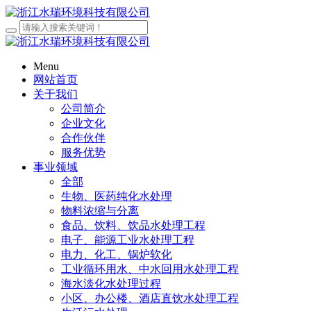
Menu
网站首页
关于我们
公司简介
企业文化
合作伙伴
服务优势
事业领域
全部
生物、医药纯化水处理
物料浓缩与分离
食品、饮料、饮品水处理工程
电子、能源工业水处理工程
电力、化工、锅炉软化
工业循环用水、中水回用水处理工程
海水淡化水处理过程
小区、办公楼、酒店直饮水处理工程