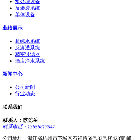
水处理设备
反渗透系统
单体设备
业绩展示
超纯水系统
反渗透系统
精密过滤器
酒店净水系统
新闻中心
公司新闻
行业动态
联系我们
联系人：苏先生
联系电话：13656817547
公司地址：浙江省杭州市下城区石祥路59号33号楼423室 邮