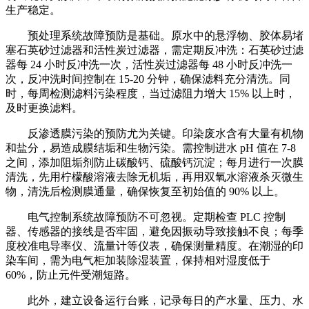
生产稳定。
预处理系统故障预防是基础。原水中的悬浮物、胶体易堵
塞石英砂过滤器和活性炭过滤器，需定期反冲洗：石英砂过滤
器每 24 小时反冲洗一次，活性炭过滤器每 48 小时反冲洗一
次，反冲洗时间控制在 15-20 分钟，确保滤料充分清洗。同
时，每周检测滤料污染程度，当过滤阻力增大 15% 以上时，
及时更换滤料。
反渗透膜污染的预防尤为关键。印染废水含有大量有机物
和盐分，易造成膜结垢和生物污染。需控制进水 pH 值在 7-8
之间，添加阻垢剂防止碳酸钙、硫酸钙沉淀；每月进行一次膜
清洗，先用柠檬酸溶液去除无机垢，再用双氧水溶液杀灭微生
物，清洗后检测膜通量，确保恢复至初始值的 90% 以上。
电气控制系统故障预防不可忽视。定期检查 PLC 控制
器、传感器的接线是否牢固，避免因振动导致接触不良；每季
度校准电导率仪、流量计等仪表，确保测量精度。在潮湿的印
染车间，需为电气柜加装除湿装置，保持相对湿度低于
60%，防止元件受潮短路。
此外，建立设备运行台账，记录每日的产水量、压力、水