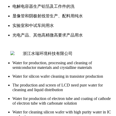
电解电容器生产铝箔及工作件的洗
显像管和阴极射线管生产、配料用纯水
实验室和中试车间用水
光电产品、其他高精微高要求产品用水
Water for production, processing and cleaning of
semiconductor materials and crystalline materials
Water for silicon wafer cleaning in transistor production
The production and screen of LCD need pure water for
cleaning and liquid distribution
Water for production of electron tube and coating of cathode
of electron tube with carbonate solution
Water for cleaning silicon wafer with high purity water in IC